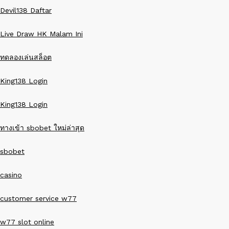
Devil138 Daftar
Live Draw HK Malam Ini
ทดลองเล่นสล็อต
King138 Login
King138 Login
ทางเข้า sbobet ใหม่ล่าสุด
sbobet
casino
customer service w77
w77 slot online