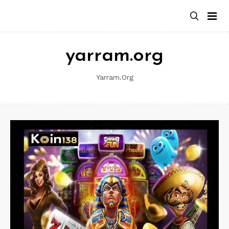
Skip
to
content
yarram.org
Yarram.org