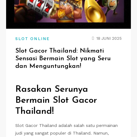
18 JUNI 2025
SLOT ONLINE
Slot Gacor Thailand: Nikmati
Sensasi Bermain Slot yang Seru
dan Menguntungkan!
Rasakan Serunya
Bermain Slot Gacor
Thailand!
Slot Gacor Thailand adalah salah satu permainan
judi yang sangat populer di Thailand. Namun,