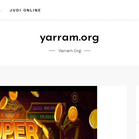
A
JUDI ONLINE
yarram.org
Yarram.org