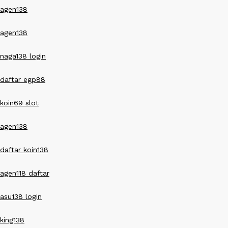
agen138
agen138
naga138 login
daftar egp88
koin69 slot
agen138
daftar koin138
agen118 daftar
asu138 login
king138