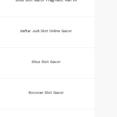
Situs Slot Gacor Pragmatic Hari Ini
daftar Judi Slot Online Gacor
Situs Slot Gacor
Bocoran Slot Gacor