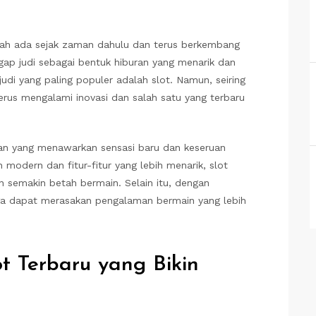
elah ada sejak zaman dahulu dan terus berkembang
gap judi sebagai bentuk hiburan yang menarik dan
udi yang paling populer adalah slot. Namun, seiring
erus mengalami inovasi dan salah satu yang terbaru
nan yang menawarkan sensasi baru dan keseruan
h modern dan fitur-fitur yang lebih menarik, slot
semakin betah bermain. Selain itu, dengan
uga dapat merasakan pengalaman bermain yang lebih
ot Terbaru yang Bikin