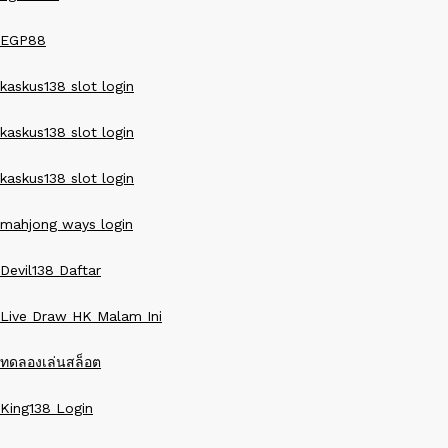
EGP88
kaskus138 slot login
kaskus138 slot login
kaskus138 slot login
mahjong ways login
Devil138 Daftar
Live Draw HK Malam Ini
ทดลองเล่นสล็อต
King138 Login