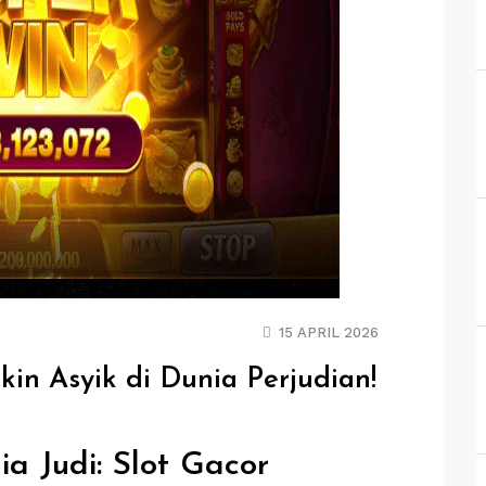
15 APRIL 2026
kin Asyik di Dunia Perjudian!
a Judi: Slot Gacor