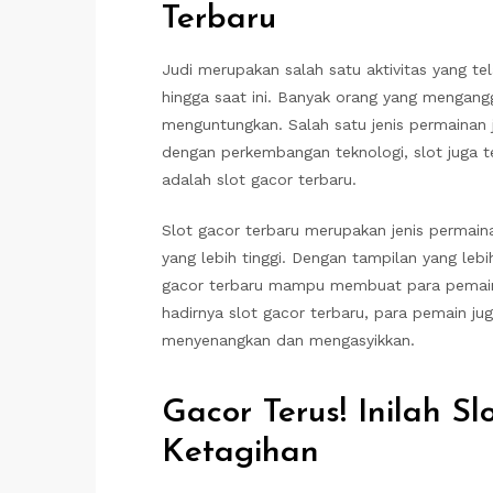
Terbaru
Judi merupakan salah satu aktivitas yang t
hingga saat ini. Banyak orang yang mengang
menguntungkan. Salah satu jenis permainan j
dengan perkembangan teknologi, slot juga t
adalah slot gacor terbaru.
Slot gacor terbaru merupakan jenis permai
yang lebih tinggi. Dengan tampilan yang lebi
gacor terbaru mampu membuat para pemain 
hadirnya slot gacor terbaru, para pemain j
menyenangkan dan mengasyikkan.
Gacor Terus! Inilah Sl
Ketagihan