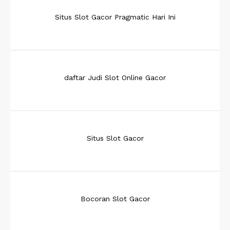
Situs Slot Gacor Pragmatic Hari Ini
daftar Judi Slot Online Gacor
Situs Slot Gacor
Bocoran Slot Gacor