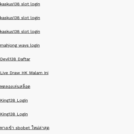
kaskus138 slot login
kaskus138 slot login
kaskus138 slot login
mahjong ways login
Devil138 Daftar
Live Draw HK Malam Ini
ทดลองเล่นสล็อต
King138 Login
King138 Login
ทางเข้า sbobet ใหม่ล่าสุด