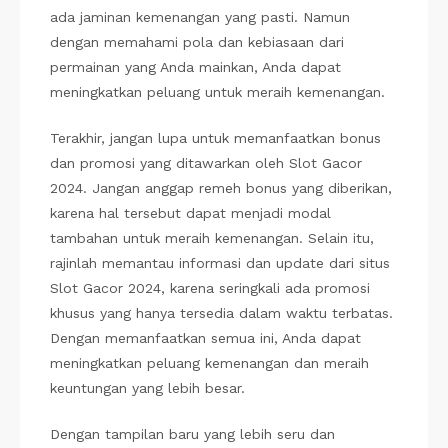
ada jaminan kemenangan yang pasti. Namun
dengan memahami pola dan kebiasaan dari
permainan yang Anda mainkan, Anda dapat
meningkatkan peluang untuk meraih kemenangan.
Terakhir, jangan lupa untuk memanfaatkan bonus
dan promosi yang ditawarkan oleh Slot Gacor
2024. Jangan anggap remeh bonus yang diberikan,
karena hal tersebut dapat menjadi modal
tambahan untuk meraih kemenangan. Selain itu,
rajinlah memantau informasi dan update dari situs
Slot Gacor 2024, karena seringkali ada promosi
khusus yang hanya tersedia dalam waktu terbatas.
Dengan memanfaatkan semua ini, Anda dapat
meningkatkan peluang kemenangan dan meraih
keuntungan yang lebih besar.
Dengan tampilan baru yang lebih seru dan