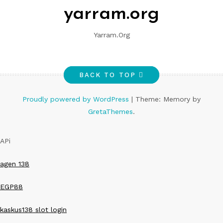
yarram.org
Yarram.org
BACK TO TOP
Proudly powered by WordPress
|
Theme: Memory by
GretaThemes
.
APi
agen 138
EGP88
kaskus138 slot login