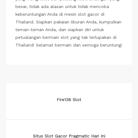
besar, tidak ada alasan untuk tidak mencoba
keberuntungan Anda di mesin slot gacor di
Thailand. Siapkan pakaian liburan Anda, kumpulkan
teman-teman Anda, dan siapkan diri untuk
petualangan bermain slot yang tak terlupakan di
Thailand! Selamat bermain dan semoga beruntung!
Fire138 Slot
Situs Slot Gacor Pragmatic Hari Ini