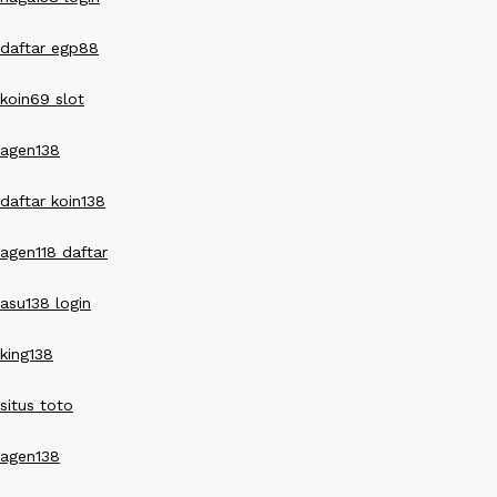
daftar egp88
koin69 slot
agen138
daftar koin138
agen118 daftar
asu138 login
king138
situs toto
agen138