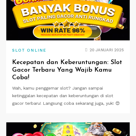
20 JANUARI 2025
SLOT ONLINE
Kecepatan dan Keberuntungan: Slot
Gacor Terbaru Yang Wajib Kamu
Coba!
Wah, kamu penggemar slot? Jangan sampai
ketinggalan kecepatan dan keberuntungan di slot
gacor terbaru! Langsung coba sekarang juga, yuk! 😍