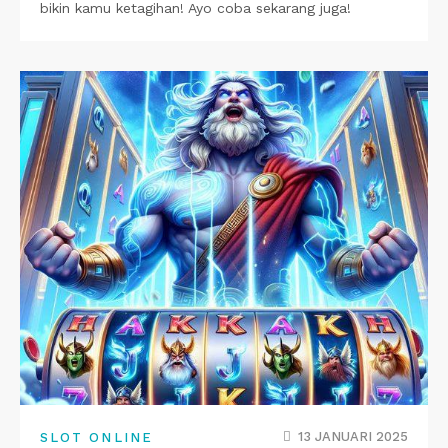
bikin kamu ketagihan! Ayo coba sekarang juga!
13 JANUARI 2025
SLOT ONLINE