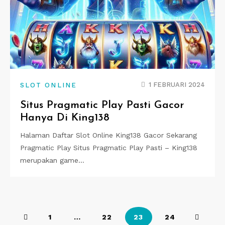
1 FEBRUARI 2024
SLOT ONLINE
Situs Pragmatic Play Pasti Gacor
Hanya Di King138
Halaman Daftar Slot Online King138 Gacor Sekarang
Pragmatic Play Situs Pragmatic Play Pasti – King138
merupakan game…
P
1
…
22
23
24