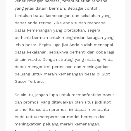
keberuntungan semata, tetapi buatlah rencana
yang jelas dalam bermain. Sebagai contoh,
tentukan batas kemenangan dan kekalahan yang
dapat Anda terima. Jika Anda sudah mencapai
batas kemenangan yang ditetapkan, segera
berhenti bermain untuk menghindari kerugian yang
lebih besar. Begitu juga jika Anda sudah mencapai
batas kekalahan, sebaiknya berhenti dan coba lagi
di lain waktu. Dengan strategi yang matang, Anda
dapat mengontrol permainan dan meningkatkan
peluang untuk meraih kemenangan besar di Slot
Gacor Terbaru.
Selain itu, jangan lupa untuk memanfaatkan bonus
dan promosi yang ditawarkan oleh situs judi slot
online. Bonus dan promosi ini dapat membantu
Anda untuk memperbesar modal bermain dan
meningkatkan peluang meraih kemenangan.