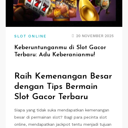
20 NOVEMBER 2025
SLOT ONLINE
Keberuntunganmu di Slot Gacor
Terbaru: Adu Keberanianmu!
Raih Kemenangan Besar
dengan Tips Bermain
Slot Gacor Terbaru
Siapa yang tidak suka mendapatkan kemenangan
besar di permainan slot? Bagi para pecinta slot
online, mendapatkan jackpot tentu menjadi tujuan